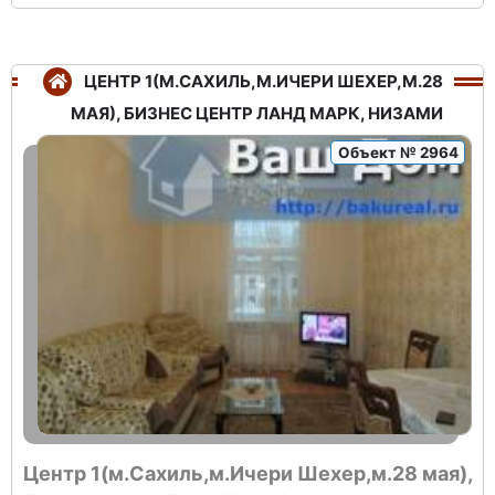
ЦЕНТР 1(М.САХИЛЬ,М.ИЧЕРИ ШЕХЕР,М.28
МАЯ), БИЗНЕС ЦЕНТР ЛАНД МАРК, НИЗАМИ
Объект № 2964
Центр 1(м.Сахиль,м.Ичери Шехер,м.28 мая),