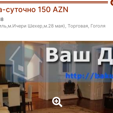
а-суточно 150 AZN
18
иль,м.Ичери Шехер,м.28 мая), Торговая, Гоголя