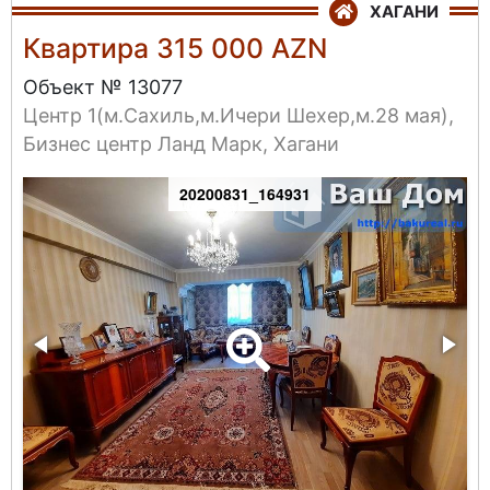
ХАГАНИ
Квартира 315 000 AZN
Объект № 13077
Центр 1(м.Сахиль,м.Ичери Шехер,м.28 мая),
Бизнес центр Ланд Марк, Хагани
20200831_164931