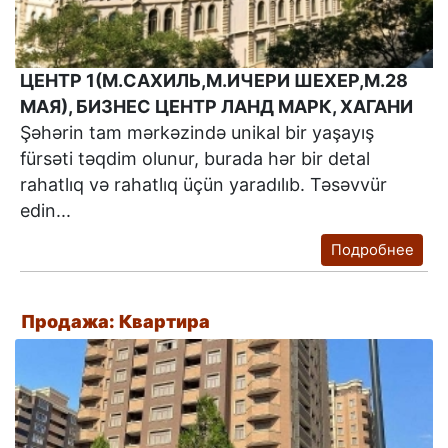
ЦЕНТР 1(М.САХИЛЬ,М.ИЧЕРИ ШЕХЕР,М.28
МАЯ), БИЗНЕС ЦЕНТР ЛАНД МАРК, ХАГАНИ
Şəhərin tam mərkəzində unikal bir yaşayış
fürsəti təqdim olunur, burada hər bir detal
rahatlıq və rahatlıq üçün yaradılıb. Təsəvvür
edin...
Подробнее
Продажа: Квартира