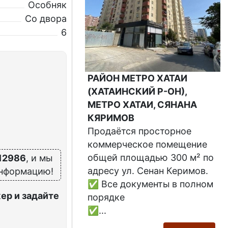
Особняк
Со двора
6
РАЙОН МЕТРО ХАТАИ
(ХАТАИНСКИЙ Р-ОН),
МЕТРО ХАТАИ, СЯНАНА
КЯРИМОВ
Продаётся просторное
коммерческое помещение
общей площадью 300 м² по
12986
, и мы
адресу ул. Сенан Керимов.
информацию!
✅ Все документы в полном
ер и задайте
порядке
✅...