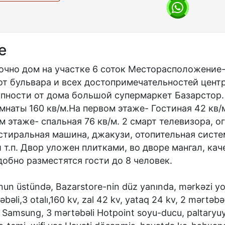
е
очно дом на участке 6 соток Месторасположение-
от бульвара и всех достопримечательностей центр
пности от дома большой супермаркет Базарстор.
омнаты 160 кв/м.На первом этаже- Гостиная 42 кв/
ом этаже- спальная 76 кв/м. 2 смарт телевизора, 
стиральная машина, джакузи, отопительная систе
 т.п. Двор уложен плитками, во дворе мангал, кач
удобно разместятся гости до 8 человек.
un üstündə, Bazarstore-nin düz yanında, mərkəzi yo
əbəli,3 otalı,160 kv, zal 42 kv, yataq 24 kv, 2 mərtəbə
t Samsung, 3 mərtəbəli Hotpoint soyu-ducu, paltaryu