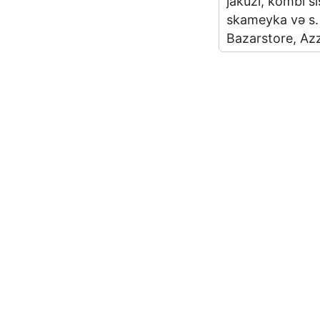
jakuzi, kombi s
skameyka və s. v
Bazarstore, Azz