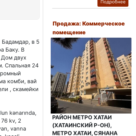
Подробнее
Продажа: Коммерческое
помещение
 Бадамдар, в 5
а Баку. В
 Дом двух
м. Спальная 24
огромный
ма комби, вай
ели , скамейки
lun kənarında,
РАЙОН МЕТРО ХАТАИ
 76 kv, 2
(ХАТАИНСКИЙ Р-ОН),
yan, vanna
МЕТРО ХАТАИ, СЯНАНА