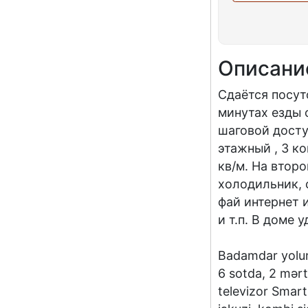
Описани
Сдаётся посут
минутах езды 
шаговой досту
этажный , 3 к
кв/м. На втор
холодильник, 
фай интернет и
и т.п. В доме 
Badamdar yolun
6 sotda, 2 mərt
televizor Smar