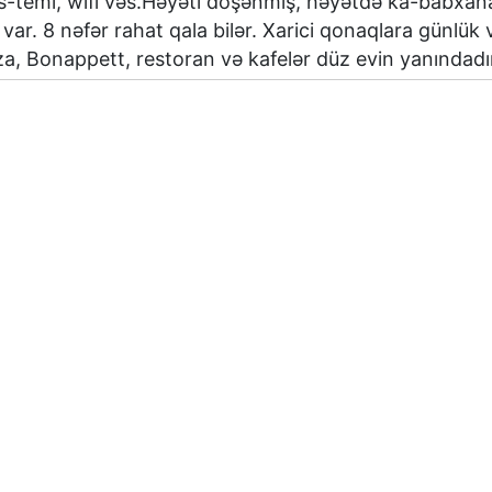
is-temi, wifi vəs.Həyəti döşənmiş, həyətdə ka-babxana
ar. 8 nəfər rahat qala bilər. Xarici qonaqlara günlük ve
a, Bonappett, restoran və kafelər düz evin yanındadı