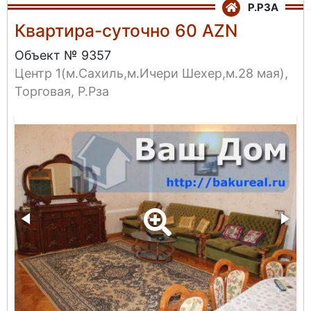
Р.РЗА
Квартира-суточно 60 AZN
Объект № 9357
Центр 1(м.Сахиль,м.Ичери Шехер,м.28 мая),
Торговая, Р.Рза