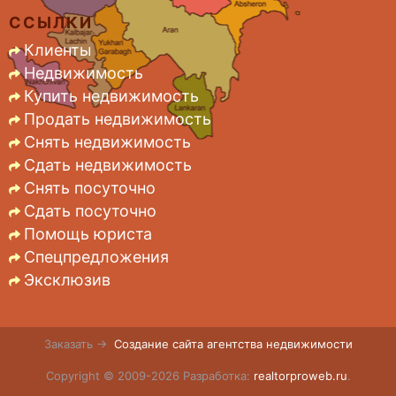
ССЫЛКИ
Клиенты
Недвижимость
Купить недвижимость
Продать недвижимость
Снять недвижимость
Сдать недвижимость
Снять посуточно
Сдать посуточно
Помощь юриста
Спецпредложения
Эксклюзив
Заказать →
Создание сайта агентства недвижимости
Copyright © 2009-2026 Разработка:
realtorproweb.ru
.