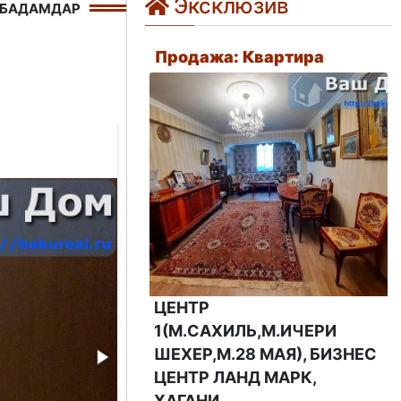
Эксклюзив
 БАДАМДАР
Продажа: Квартира
5a68f216-c8d
ЦЕНТР
1(М.САХИЛЬ,М.ИЧЕРИ
ШЕХЕР,М.28 МАЯ), БИЗНЕС
ЦЕНТР ЛАНД МАРК,
ХАГАНИ