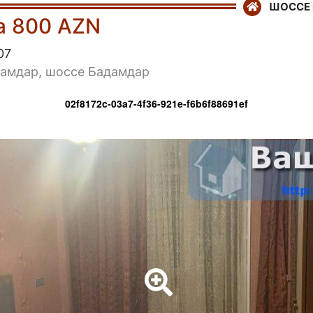
ШОССЕ
а 800 AZN
07
дамдар, шоссе Бадамдар
02f8172c-03a7-4f36-921e-f6b6f88691ef