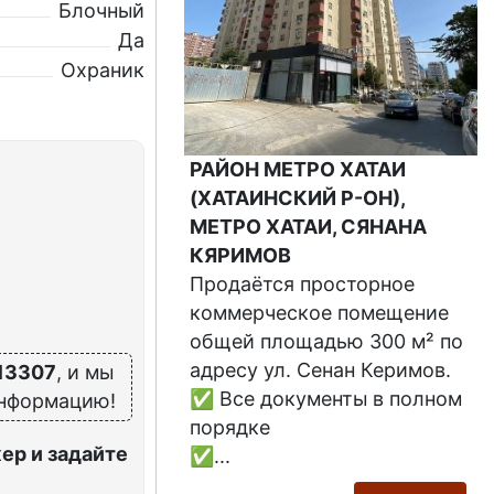
Блочный
Да
Охраник
РАЙОН МЕТРО ХАТАИ
(ХАТАИНСКИЙ Р-ОН),
МЕТРО ХАТАИ, СЯНАНА
КЯРИМОВ
Продаётся просторное
коммерческое помещение
общей площадью 300 м² по
адресу ул. Сенан Керимов.
13307
, и мы
✅ Все документы в полном
информацию!
порядке
ер и задайте
✅...