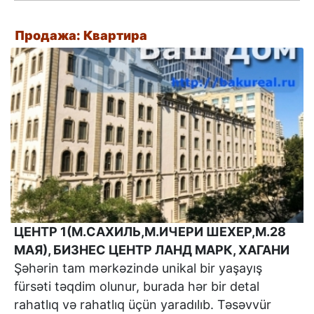
Продажа: Квартира
ЦЕНТР 1(М.САХИЛЬ,М.ИЧЕРИ ШЕХЕР,М.28
МАЯ), БИЗНЕС ЦЕНТР ЛАНД МАРК, ХАГАНИ
Şəhərin tam mərkəzində unikal bir yaşayış
fürsəti təqdim olunur, burada hər bir detal
rahatlıq və rahatlıq üçün yaradılıb. Təsəvvür