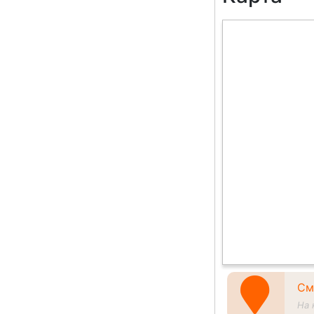
См
На 