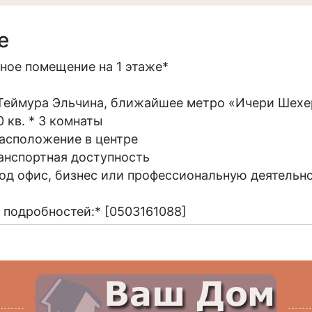
е
ное помещение на 1 этаже*
. Теймура Эльчина, ближайшее метро «Ичери Шех
0 кв. * 3 комнаты
асположение в центре
анспортная доступность
од офис, бизнес или профессиональную деятель
я подробностей:* [0503161088]