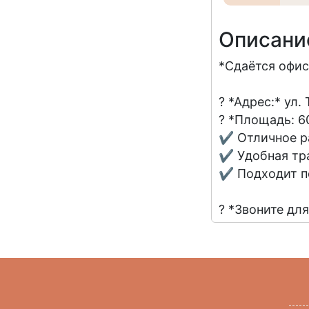
Описани
*Сдаётся офис
? *Адрес:* ул
? *Площадь: 6
✔ Отличное р
✔ Удобная тр
✔ Подходит п
? *Звоните дл