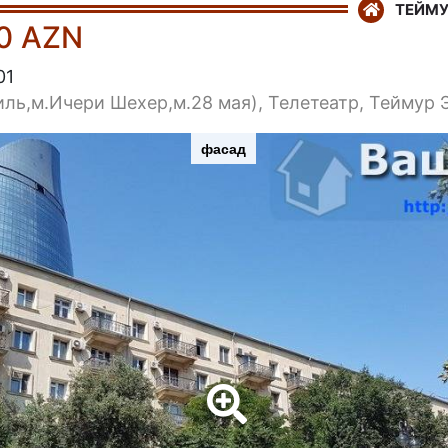
ТЕЙМУ
0 AZN
01
иль,м.Ичери Шехер,м.28 мая), Телетеатр, Теймур 
фасад