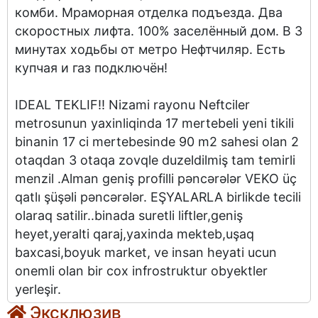
комби. Мраморная отделка подъезда. Два
скоростных лифта. 100% заселённый дом. В 3
минутах ходьбы от метро Нефтчиляр. Есть
купчая и газ подключён!
IDEAL TEKLIF!! Nizami rayonu Neftciler
metrosunun yaxinliqinda 17 mertebeli yeni tikili
binanin 17 ci mertebesinde 90 m2 sahesi olan 2
otaqdan 3 otaqa zovqle duzeldilmiş tam temirli
menzil .Alman geniş profilli pəncərələr VEKO üç
qatlı şüşəli pəncərələr. EŞYALARLA birlikde tecili
olaraq satilir..binada suretli liftler,geniş
heyet,yeralti qaraj,yaxinda mekteb,uşaq
baxcasi,boyuk market, ve insan heyati ucun
onemli olan bir cox infrostruktur obyektler
yerleşir.
Эксклюзив