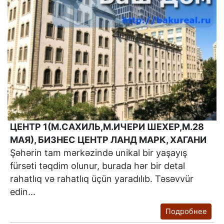
ЦЕНТР 1(М.САХИЛЬ,М.ИЧЕРИ ШЕХЕР,М.28
МАЯ), БИЗНЕС ЦЕНТР ЛАНД МАРК, ХАГАНИ
Şəhərin tam mərkəzində unikal bir yaşayış
fürsəti təqdim olunur, burada hər bir detal
rahatlıq və rahatlıq üçün yaradılıb. Təsəvvür
edin...
Подробнее