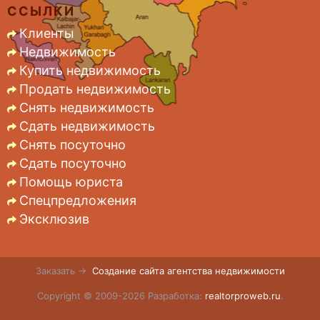
ССЫЛКИ
Клиенты
Недвижимость
Купить недвижимость
Продать недвижимость
Снять недвижимость
Сдать недвижимость
Снять посуточно
Сдать посуточно
Помощь юриста
Спецпредложения
Эксклюзив
Заказать →
Создание сайта агентства недвижимости
Copyright © 2009-2026 Разработка:
realtorproweb.ru
.