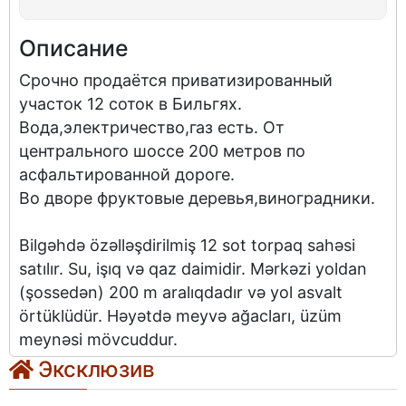
Описание
Срочно продаётся приватизированный
участок 12 соток в Бильгях.
Вода,электричество,газ есть. От
центрального шоссе 200 метров по
асфальтированной дороге.
Во дворе фруктовые деревья,виноградники.
Bilgəhdə özəlləşdirilmiş 12 sot torpaq sahəsi
satılır. Su, işıq və qaz daimidir. Mərkəzi yoldan
(şossedən) 200 m aralıqdadır və yol asvalt
örtüklüdür. Həyətdə meyvə ağacları, üzüm
meynəsi mövcuddur.
Эксклюзив