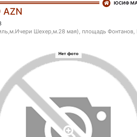
ЮСИФ М
9 AZN
8
иль,м.Ичери Шехер,м.28 мая), площадь Фонтанов,
Нет фото