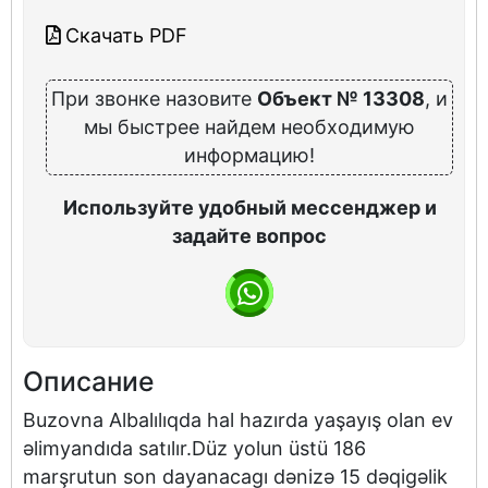
Скачать PDF
При звонке назовите
Объект № 13308
, и
мы быстрее найдем необходимую
информацию!
Используйте удобный мессенджер и
задайте вопрос
Описание
Buzovna Albalılıqda hal hazırda yaşayış olan ev
əlimyandıda satılır.Düz yolun üstü 186
marşrutun son dayanacagı dənizə 15 dəqigəlik