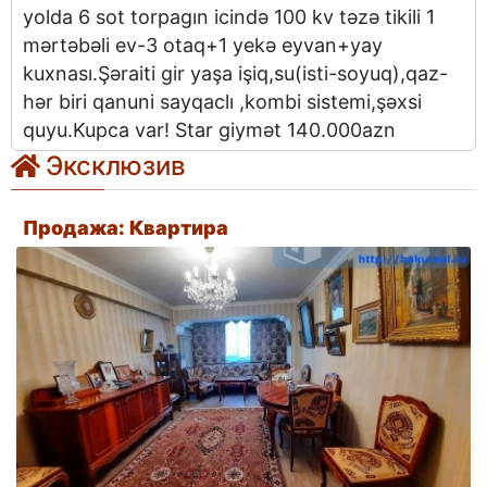
yolda 6 sot torpagın icində 100 kv təzə tikili 1
mərtəbəli ev-3 otaq+1 yekə eyvan+yay
kuxnası.Şəraiti gir yaşa işiq,su(isti-soyuq),qaz-
hər biri qanuni sayqaclı ,kombi sistemi,şəxsi
quyu.Kupca var! Star giymət 140.000azn
Эксклюзив
Продажа: Квартира